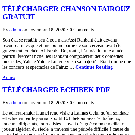
TÉLÉCHARGER CHANSON FAIROUZ
GRATUIT
By
admin
on novembre 18, 2020
•
0 Comments
Son état se rétablit peu à peu mais Assi Rahbani était devenu
pseudo-amnésique et une bonne partie de son cerveau avait été
gravement touchée. Al Farabi, Beyrouth, L’année fut une année
particulièrement riche, les Rahbani composèrent deux comédies
musicales, Yaiche Yaiche Longue vie à sa majesté.. Etant donné que
les concerts et spectacles de Fairuz …
Continue Reading
Autres
TÉLÉCHARGER ECHIBEK PDF
By
admin
on novembre 18, 2020
•
0 Comments
Le général-major Hamel rend visite à Lalmas Celui qu’un sondage
effectué en par le journal sportif Echibek auprès d’entraîneurs,
joueurs, dirigeants, journalistes… avait désigné comme meilleur
joueur algérien du siècle, a traversé une période difficile à cause de
la maladie, mais il se Celui qu’un sondage effectué en par le journal