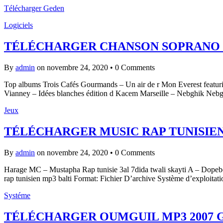
Télécharger Geden
Logiciels
TÉLÉCHARGER CHANSON SOPRANO 
By
admin
on novembre 24, 2020
•
0 Comments
Top albums Trois Cafés Gourmands – Un air de r Mon Everest featuri
Vianney – Idées blanches édition d Kacem Marseille – Nebghik Nebg
Jeux
TÉLÉCHARGER MUSIC RAP TUNISIE
By
admin
on novembre 24, 2020
•
0 Comments
Harage MC – Mustapha Rap tunisie 3al 7dida twali skayti A – Dope
rap tunisien mp3 balti Format: Fichier D’archive Système d’exploi
Systéme
TÉLÉCHARGER OUMGUIL MP3 2007